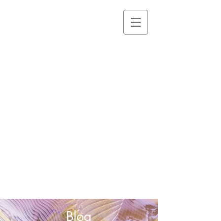
STÉPHANIE
CARATTI
Hypnothérapie,
Sexothérapie
,
Reiki,
Réflexologie
faciale
Massage
énergetique
Blog