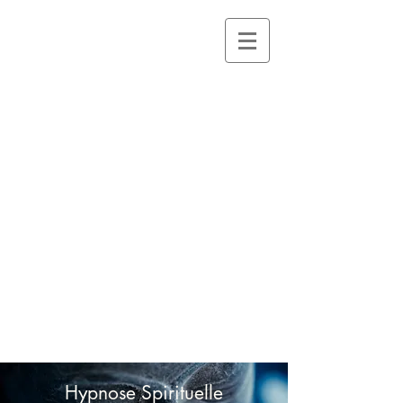
STÉPHANIE
CARATTI
Hypnothérapie,
Sexothérapie
,
Reiki,
Réflexologie
faciale
Massage
énergetique
Hypnose Spirituelle