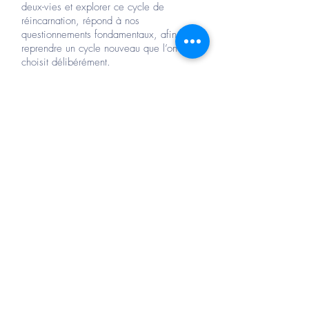
deux-vies et explorer ce cycle de
réincarnation, répond à nos
questionnements fondamentaux, afin de
reprendre un cycle nouveau que l’on
choisit délibérément.
Elle permet de répondre aux questions
de notre place dans ce monde.
Négocier entre autre son contrat de vie,
rétablir la relation avec son ou ses
guides spirituels, et comprendre le choix
de votre réincarnation d’aujourd’hui.
Cette expérience peut aussi permettre
de se libérer de la peur de mourir et de
faciliter le processus du deuil.
Il est important de s’accorder un temps
de repos après la séance.
La libération d'âmes ou dégagement
d'entités :
Elle permet à certaines énergies
parasites de se libérer et de nous