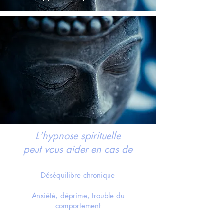
L'hypnose spirituelle
peut vous aider en cas de
Déséquilibre chronique
Anxiété, déprime, trouble du
comportement